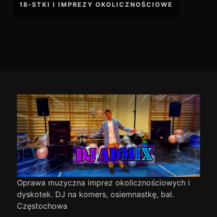
18-STKI I IMPREZY OKOLICZNOŚCIOWE
wpisu
Footer
Content
Oprawa muzyczna imprez okolicznościowych i
dyskotek. DJ na komers, osiemnastkę, bal.
Częstochowa