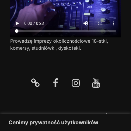
Prowadzę imprezy okolicznościowe 18-stki,
komersy, studniówki, dyskoteki.
Strona
facebook
Instagram
YouTube
główna
Prezenter Muzyki Dyskotekowej |DJ
Cenimy prywatność użytkowników
ADMIX|