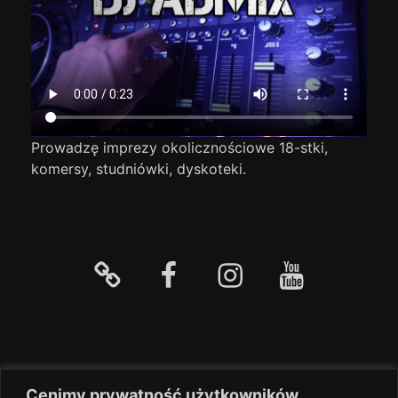
Prowadzę imprezy okolicznościowe 18-stki,
komersy, studniówki, dyskoteki.
Strona
facebook
Instagram
YouTube
główna
Prezenter Muzyki Dyskotekowej |DJ
Cenimy prywatność użytkowników